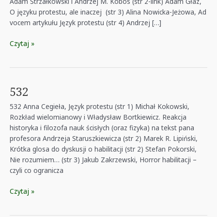
Adam Strzałkowski i Andrzej M. Kobos (str 2-link) Adam Głaz,
O języku protestu, ale inaczej (str 3) Alina Nowicka-Jeżowa, Ad
vocem artykułu Język protestu (str 4) Andrzej […]
533
Czytaj »
532
532 Anna Cegieła, Język protestu (str 1) Michał Kokowski,
Rozkład wielomianowy i Władysław Bortkiewicz. Reakcja
historyka i filozofa nauk ścisłych (oraz fizyka) na tekst pana
profesora Andrzeja Staruszkiewicza (str 2) Marek R. Lipiński,
Krótka glosa do dyskusji o habilitacji (str 2) Stefan Pokorski,
Nie rozumiem… (str 3) Jakub Zakrzewski, Horror habilitacji –
czyli co ogranicza
532
Czytaj »