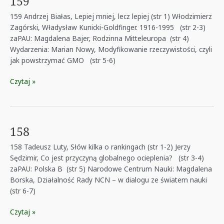
159
159 Andrzej Białas, Lepiej mniej, lecz lepiej (str 1) Włodzimierz
Zagórski, Władysław Kunicki-Goldfinger. 1916-1995 (str 2-3)
zaPAU: Magdalena Bajer, Rodzinna Mitteleuropa (str 4)
Wydarzenia: Marian Nowy, Modyfikowanie rzeczywistości, czyli
jak powstrzymać GMO (str 5-6)
159
Czytaj »
158
158 Tadeusz Luty, Słów kilka o rankingach (str 1-2) Jerzy
Sędzimir, Co jest przyczyną globalnego ocieplenia? (str 3-4)
zaPAU: Polska B (str 5) Narodowe Centrum Nauki: Magdalena
Borska, Działalność Rady NCN – w dialogu ze światem nauki
(str 6-7)
158
Czytaj »