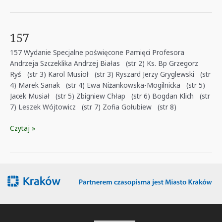
157
157 Wydanie Specjalne poświęcone Pamięci Profesora
Andrzeja Szczeklika Andrzej Białas (str 2) Ks. Bp Grzegorz
Ryś (str 3) Karol Musioł (str 3) Ryszard Jerzy Gryglewski (str
4) Marek Sanak (str 4) Ewa Niżankowska-Mogilnicka (str 5)
Jacek Musiał (str 5) Zbigniew Chłap (str 6) Bogdan Klich (str
7) Leszek Wójtowicz (str 7) Zofia Gołubiew (str 8)
157
Czytaj »