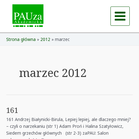
Skip
to
content
Main
Menu
Strona główna
2012
marzec
marzec 2012
161
161 Andrzej Białynicki-Birula, Lepiej lepiej, ale dlaczego mniej?
– czyli o narzekaniu (str 1) Adam Proń i Halina Szatyłowicz,
Siedem grzechów głównych (str 2-3) zaPAU: Salon