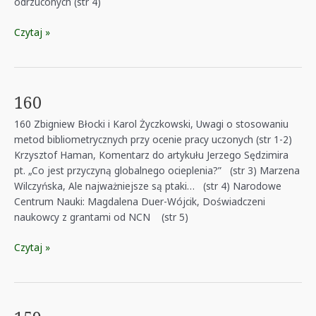
odrzuconych (str 4)
161
Czytaj »
160
160 Zbigniew Błocki i Karol Życzkowski, Uwagi o stosowaniu
metod bibliometrycznych przy ocenie pracy uczonych (str 1-2)
Krzysztof Haman, Komentarz do artykułu Jerzego Sędzimira
pt. „Co jest przyczyną globalnego ocieplenia?” (str 3) Marzena
Wilczyńska, Ale najważniejsze są ptaki… (str 4) Narodowe
Centrum Nauki: Magdalena Duer-Wójcik, Doświadczeni
naukowcy z grantami od NCN (str 5)
160
Czytaj »