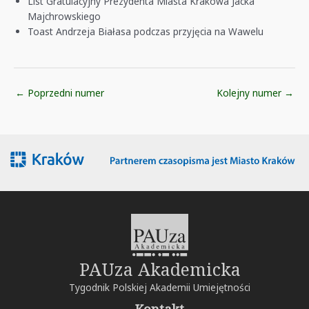
List Gratulacyjny Prezydenta Miasta Krakowa Jacka
Majchrowskiego
Toast Andrzeja Białasa podczas przyjęcia na Wawelu
Post
←
Poprzedni numer
Kolejny numer
→
navigation
PAUza Akademicka
Tygodnik Polskiej Akademii Umiejętności