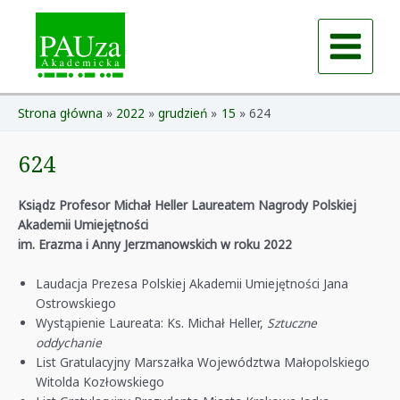
Skip
to
content
Main
Menu
Strona główna
2022
grudzień
15
624
624
Ksiądz Profesor Michał Heller Laureatem Nagrody Polskiej
Akademii Umiejętności
im. Erazma i Anny Jerzmanowskich w roku 2022
Laudacja Prezesa Polskiej Akademii Umiejętności Jana
Ostrowskiego
Wystąpienie Laureata: Ks. Michał Heller,
Sztuczne
oddychanie
List Gratulacyjny Marszałka Województwa Małopolskiego
Witolda Kozłowskiego