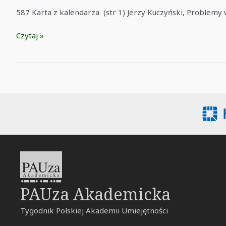
587 Karta z kalendarza (str 1) Jerzy Kuczyński, Problemy w
587
Czytaj »
PAUza Akademicka
Tygodnik Polskiej Akademii Umiejętności