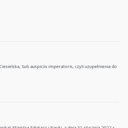
esielska, Sub auspiciis imperatoris, czyli uzupełnienia do
at Ministra Edukacji i Nauki, z dnia 31 stycznia 2022 r.