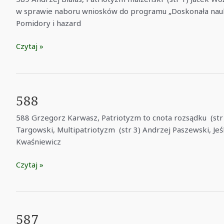
w sprawie naboru wniosków do programu „Doskonała nauka” 
Pomidory i hazard
589
Czytaj »
588
588 Grzegorz Karwasz, Patriotyzm to cnota rozsądku (str 
Targowski, Multipatriotyzm (str 3) Andrzej Paszewski, Jeśli
Kwaśniewicz
588
Czytaj »
587