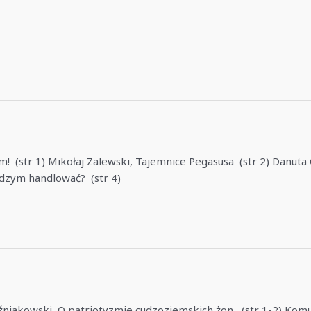
 (str 1) Mikołaj Zalewski, Tajemnice Pegasusa (str 2) Danuta Ci
udzym handlować? (str 4)
źniakowski, O patriotyzmie cudzoziemskich żon (str 1-2) Komunik