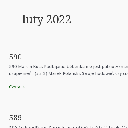
luty 2022
590
590 Marcin Kula, Podbijanie bębenka nie jest patriotyzmem!
uzupełnień (str 3) Marek Polański, Swoje hodować, czy c
590
Czytaj »
589
589 Andrzej Białas, Patriotyzm małżeński (str 1) Jacek Wo