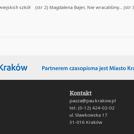
iejskich szkół (str 2) Magdalena Bajer, Nie wracaliśmy… (str 3
Kontakt
pauza@pau.krakow.pl
tel.: (0-12) 424-02-02
ul. Sławkowska 17
31-016 Kraków