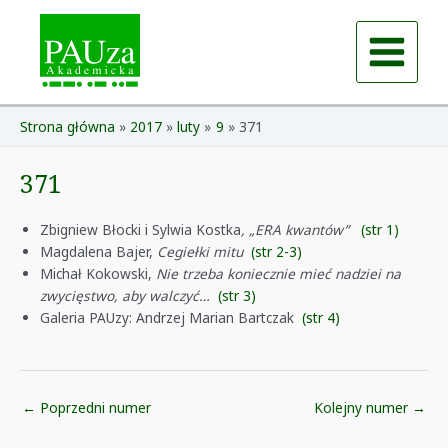
Skip
to
content
Main
Menu
Strona główna
2017
luty
9
371
371
Zbigniew Błocki i Sylwia Kostka
, „ERA kwantów”
(str 1)
Magdalena Bajer,
Cegiełki mitu
(str 2-3)
Michał Kokowski,
Nie trzeba koniecznie mieć nadziei na
zwycięstwo, aby walczyć…
(str 3)
Galeria PAUzy: Andrzej Marian Bartczak
(str 4)
Post
←
Poprzedni numer
Kolejny numer
→
navigation