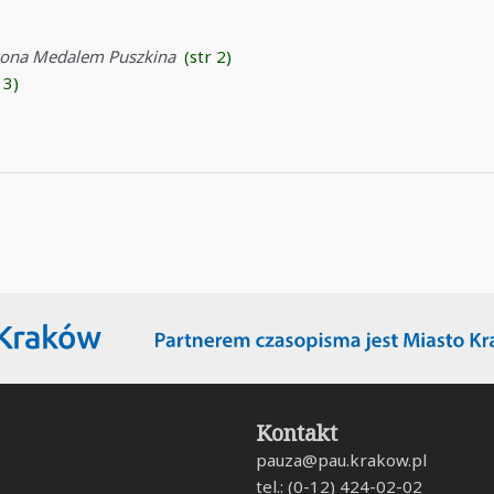
dzona Medalem Puszkina
(str 2)
 3)
Kontakt
pauza@pau.krakow.pl
tel.: (0-12) 424-02-02