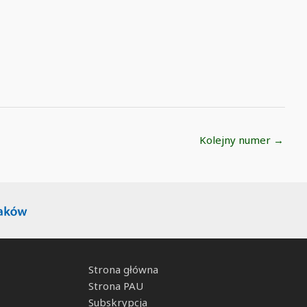
Kolejny numer
→
Strona główna
Strona PAU
Subskrypcja