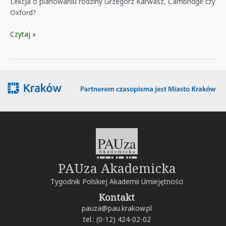
Lekcja o planowaniu rodziny Grzegorz Karwasz, Cambridge czy
Oxford?
681
Czytaj »
PAUza Akademicka
Tygodnik Polskiej Akademii Umiejętności
Kontakt
pauza@pau.krakow.pl
tel.: (0-12) 424-02-02