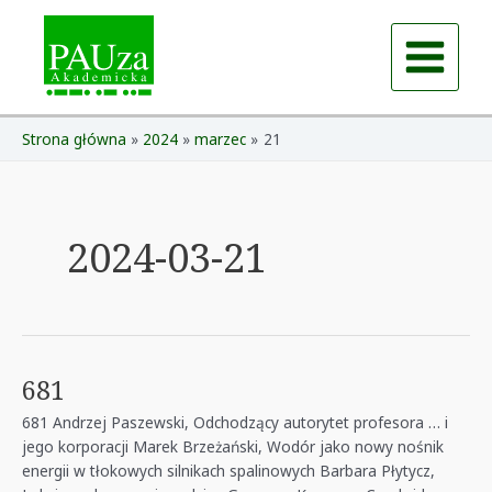
Skip
to
content
Main
Menu
Strona główna
2024
marzec
21
2024-03-21
681
681 Andrzej Paszewski, Odchodzący autorytet profesora … i
jego korporacji Marek Brzeżański, Wodór jako nowy nośnik
energii w tłokowych silnikach spalinowych Barbara Płytycz,