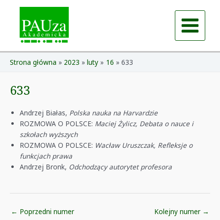
Skip
to
content
Main
Menu
Strona główna
2023
luty
16
633
633
Andrzej Białas,
Polska nauka na Harvardzie
ROZMOWA O POLSCE:
Maciej Żylicz, Debata o nauce i
szkołach wyższych
ROZMOWA O POLSCE:
Wacław Uruszczak, Refleksje o
funkcjach prawa
Andrzej Bronk,
Odchodzący autorytet profesora
Post
←
Poprzedni numer
Kolejny numer
→
navigation