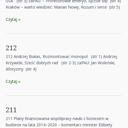
USA (str 3) zaPAU: – Profesorowie emeryci, łączcie się! (str 4)
Kraków – warto wiedzieć: Marian Nowy, Rozum i serce (str 5)
213
Czytaj »
212
212 Andrzej Białas, Rozmontować monopol (str 1) Andrzej
Krzywicki, Sześć dobrych rad (str 2-3) zaPAU: Jan Woleński,
Aforyzmy (str 4)
212
Czytaj »
211
211 Plany finansowania współpracy nauki z biznesem w
budżecie na lata 2014–2020 – komentarz minister Elżbiety