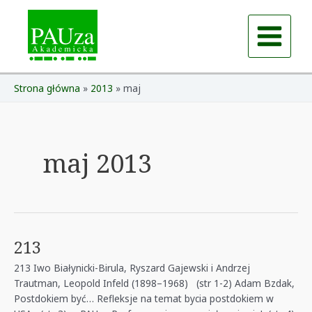
Skip
to
content
Main
Menu
Strona główna
2013
maj
maj 2013
213
213 Iwo Białynicki-Birula, Ryszard Gajewski i Andrzej
Trautman, Leopold Infeld (1898–1968) (str 1-2) Adam Bzdak,
Postdokiem być… Refleksje na temat bycia postdokiem w