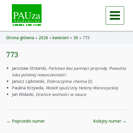
Skip
to
content
Main
Menu
Strona główna
2026
kwiecień
30
773
773
Jarosław Stolarski,
Państwo bez pamięci przyrody. Poważna
luka polskiej nowoczesności
Janusz Lipkowski,
Dobroczynna chemia
(I)
Paulina Krzywda,
Wokół spuścizny Heleny Wereszyckiej
Jan Widacki,
Granice wolności w nauce
Post
←
Poprzedni numer
Kolejny numer
→
navigation