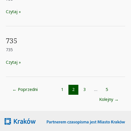
736
Czytaj »
735
735
735
Czytaj »
Post
←
Poprzedni
1
2
3
…
5
pagination
Kolejny
→