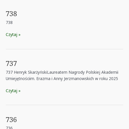
738
738
738
Czytaj »
737
737 Henryk SkarżyńskiLaureatem Nagrody Polskiej Akademii
Umiejętnościim. Erazma i Anny Jerzmanowskich w roku 2025
737
Czytaj »
736
736