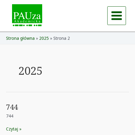
Skip
to
content
Main
Menu
Strona główna
2025
Strona 2
2025
744
744
744
Czytaj »