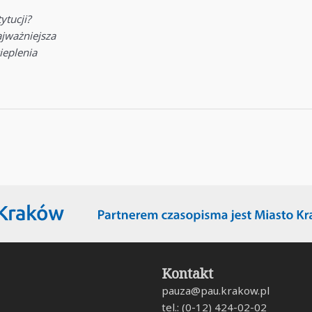
ytucji?
ajważniejsza
ieplenia
Kontakt
pauza@pau.krakow.pl
tel.: (0-12) 424-02-02