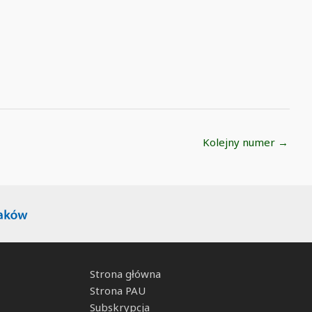
Kolejny numer
→
Strona główna
Strona PAU
Subskrypcja